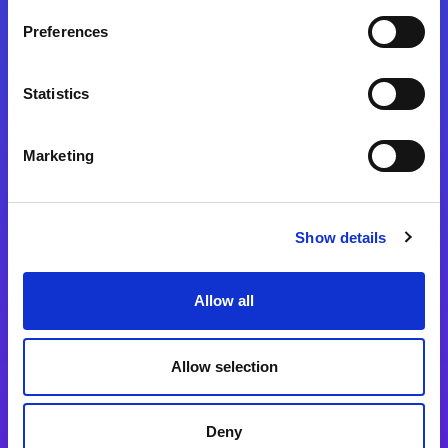
Preferences
Statistics
Magic xpa
Magic xpa製品詳細
Marketing
Magic xpa体験版
Magic xpa Web Client
Show details
Magic xpa関連ソフトウェア
ユーザー登録/ライセンス発行
Allow all
Magic xpi
Allow selection
Magic xpi製品詳細
Magic xpi購入後手続きのご案内
Deny
Magic xpi Cloud Gateway