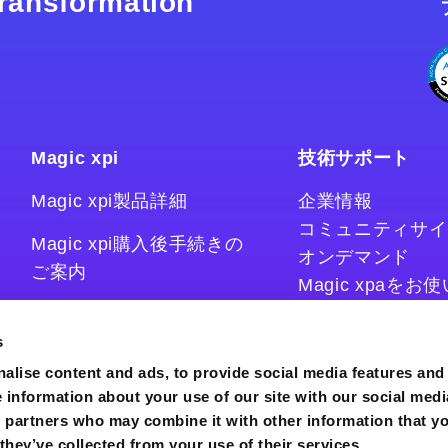
 transformation
Magic xpi
技術サポート
Magic xpi製品詳細
企業情報
コミュニティサイ
Magic xpi購入後手続きの
オンデマンド
ご案内
Magic xpaを
Magic xpiをお
Magic xpi Cloud Gateway
技術情報サイト
s
コラム
alise content and ads, to provide social media features and
e information about your use of our site with our social medi
s partners who may combine it with other information that y
they’ve collected from your use of their services.