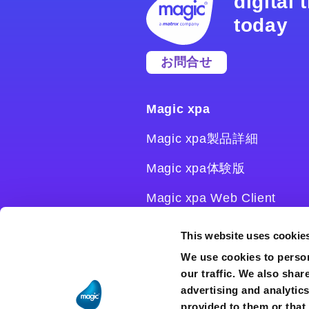
digital
today
お問合せ
Magic xpa
Magic xpa製品詳細
Magic xpa体験版
Magic xpa Web Client
Magic xpa関連ソフトウェ
This website uses cookie
ア
We use cookies to person
our traffic. We also shar
ユーザー登録/ライセンス発
advertising and analytic
行
provided to them or that 