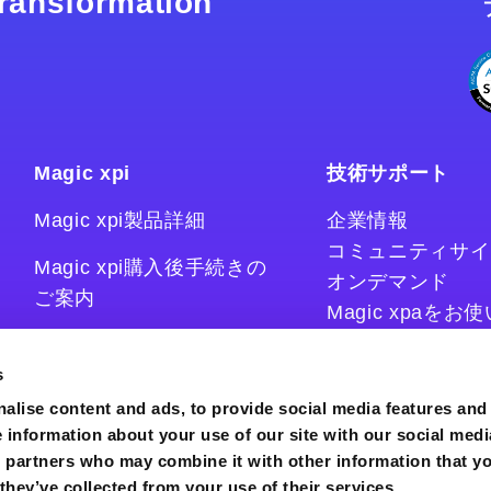
 transformation
Magic xpi
技術サポート
Magic xpi製品詳細
企業情報
コミュニティサイ
Magic xpi購入後手続きの
オンデマンド
ご案内
Magic xpaを
Magic xpiをお
Magic xpi Cloud Gateway
技術情報サイト
s
コラム
alise content and ads, to provide social media features and
e information about your use of our site with our social medi
s partners who may combine it with other information that y
they’ve collected from your use of their services.