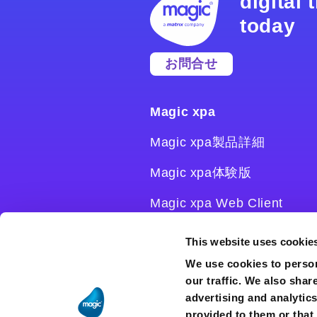
digital
today
お問合せ
Magic xpa
Magic xpa製品詳細
Magic xpa体験版
Magic xpa Web Client
Magic xpa関連ソフトウェ
This website uses cookie
ア
We use cookies to person
our traffic. We also shar
ユーザー登録/ライセンス発
advertising and analytic
行
provided to them or that 