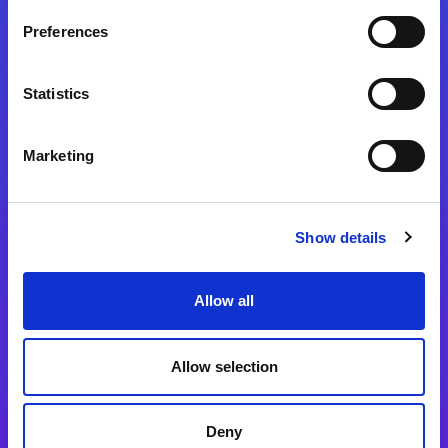
Preferences
Statistics
Magic xpa
Magic xpa製品詳細
Marketing
Magic xpa体験版
Magic xpa Web Client
Show details
Magic xpa関連ソフトウェア
ユーザー登録/ライセンス発行
Allow all
Magic xpi
Allow selection
Magic xpi製品詳細
Magic xpi購入後手続きのご案内
Deny
Magic xpi Cloud Gateway