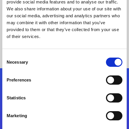
メリット 除雪サービスのエンタープライズモ
provide social media features and to analyse our traffic.
バイルアプリを開発
We also share information about your use of our site with
our social media, advertising and analytics partners who
may combine it with other information that you’ve
事例の詳細
provided to them or that they’ve collected from your use
of their services.
Consent
Necessary
Selection
Preferences
フォローする
Statistics
Start exceeding your digital transformation
today
Marketing
お問合せ