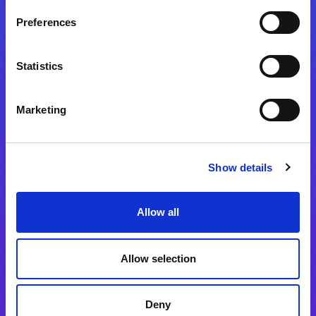
Preferences
Statistics
Magic xpa
Magic xpa製品詳細
Marketing
Magic xpa体験版
Magic xpa Web Client
Show details
Magic xpa関連ソフトウェア
ユーザー登録/ライセンス発行
Allow all
Magic xpi
Allow selection
Magic xpi製品詳細
Magic xpi購入後手続きのご案内
Deny
Magic xpi Cloud Gateway