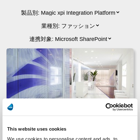
ミルボン
This website uses cookies
We use cookies to personalise content and ads, to