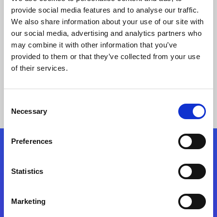
SalesforceとSharePoint Online
provide social media features and to analyse our traffic.
複数クラウドのシステム連携で
We also share information about your use of our site with
業務省力化と利便性向上
our social media, advertising and analytics partners who
may combine it with other information that you’ve
provided to them or that they’ve collected from your use
事例の詳細
of their services.
Consent
Necessary
Selection
Preferences
フォローする
Statistics
Start exceeding your digital transformation
today
Marketing
お問合せ