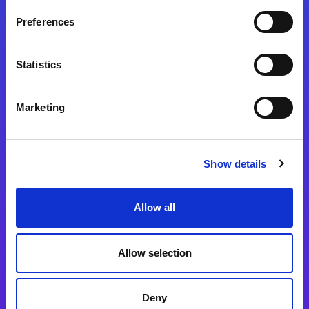
Preferences
Statistics
Magic xpa
Magic xpa製品詳細
Marketing
Magic xpa体験版
Magic xpa Web Client
Show details
Magic xpa関連ソフトウェア
ユーザー登録/ライセンス発行
Allow all
Magic xpi
Allow selection
Magic xpi製品詳細
Magic xpi購入後手続きのご案内
Deny
Magic xpi Cloud Gateway