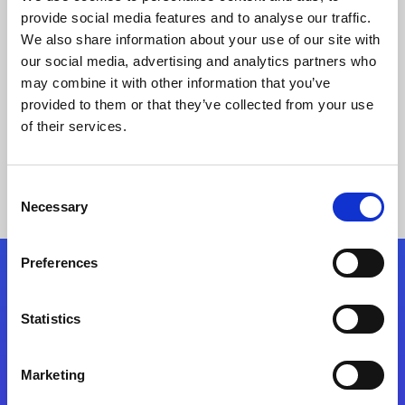
provide social media features and to analyse our traffic.
文系情シス担当がノーコードで内製開発
We also share information about your use of our site with
IBM iとNotes間の連携と自動化
our social media, advertising and analytics partners who
may combine it with other information that you’ve
provided to them or that they’ve collected from your use
事例の詳細
of their services.
Consent
Necessary
Selection
Preferences
フォローする
Statistics
Start exceeding your digital transformation
today
Marketing
お問合せ