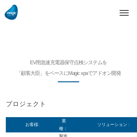
Toggle
naviga
EV用急速充電器保守点検システムを
「顧客大臣」をベースにMagic xpaでアドオン開発
プロジェクト
業
お客様:
ソリューション :
種：
製造