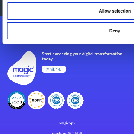
Allow selection
Deny
フォローする
Start exceeding your digital transformation
today
お問合せ
Magic xpa
Magic xpa製品詳細