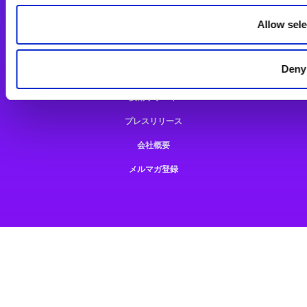
Magic xpiをお使いの方へ
Allow sele
技術情報サイト
コラム
Deny
技術サポート
プレスリリース
会社概要
メルマガ登録