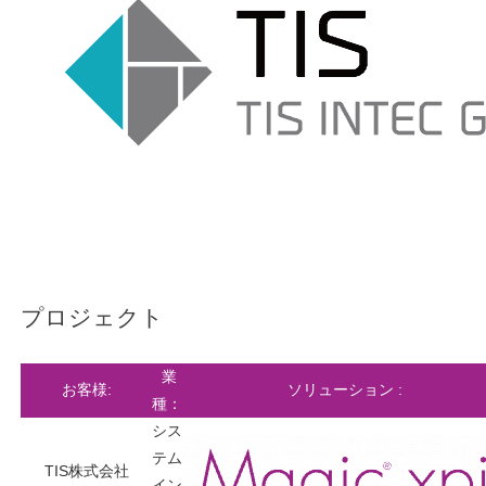
プロジェクト
業
お客様:
ソリューション :
種：
シス
テム
TIS株式会社
イン