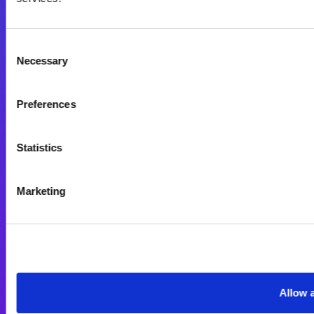
Magic xpa Web Client
Magic xpa関連ソフトウェア
Consent
ユーザー登録/ライセンス発行
Necessary
Selection
Magic xpi
Preferences
Magic xpi製品詳細
Magic xpi購入後手続きのご案内
Statistics
Magic xpi Cloud Gateway
Marketing
技術サポート
企業情報
コミュニティサイト
オンデマンド
Allow a
Magic xpaをお使いの方へ