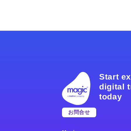
Start e
digital
today
お問合せ