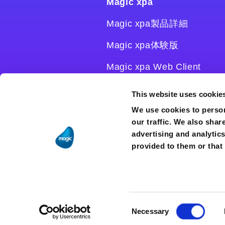
Magic xpa
Magic xpa製品詳細
Magic xpa体験版
Magic xpa Web Client
Magic xpa関連ソフトウェ
This website uses cookie
ア
We use cookies to person
our traffic. We also shar
ユーザー登録/ライセンス発
advertising and analytic
行
provided to them or that 
Consent
Necessary
Selection