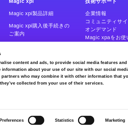
Magic xpi
技術サポート
Magic xpi製品詳細
企業情報
コミュニティサイ
Magic xpi購入後手続きの
オンデマンド
ご案内
Magic xpaを
Magic xpiをお
Magic xpi Cloud Gateway
技術情報サイト
s
コラム
alise content and ads, to provide social media features and
e information about your use of our site with our social medi
s partners who may combine it with other information that y
they’ve collected from your use of their services.
Preferences
Statistics
Marketing