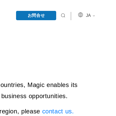
お問合せ
JA
ountries, Magic enables its
business opportunities.
 region, please
contact us.