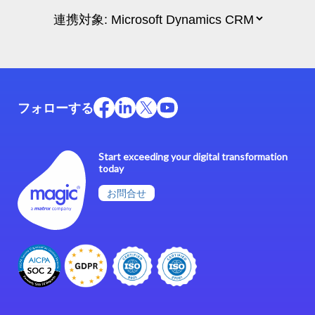
フォローする
Start exceeding your digital transformation
today
お問合せ