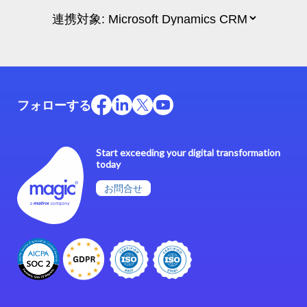
フォローする
Start exceeding your digital transformation
today
お問合せ