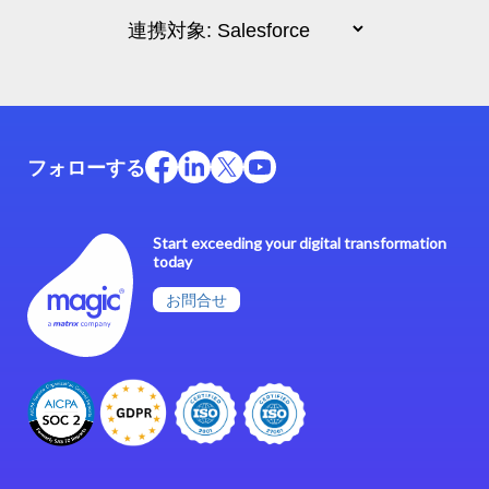
フォローする
Start exceeding your digital transformation
today
お問合せ