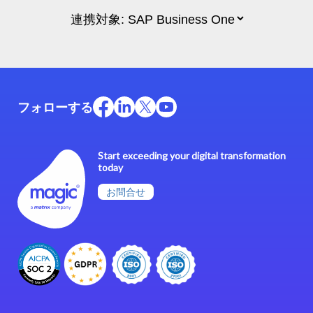
フォローする
Start exceeding your digital transformation
today
お問合せ