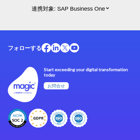
フォローする
Start exceeding your digital transformation
today
お問合せ