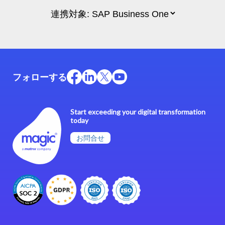
フォローする
Start exceeding your digital transformation
today
お問合せ