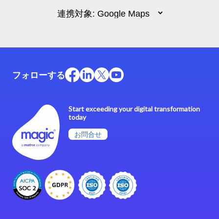
フォローする
Start exceeding your digital transformation
today
お問合せ