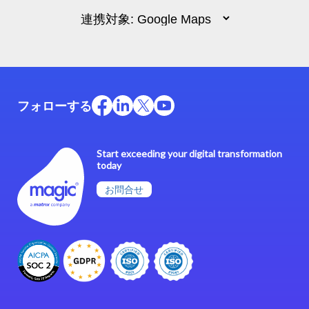
フォローする
Start exceeding your digital transformation
today
お問合せ