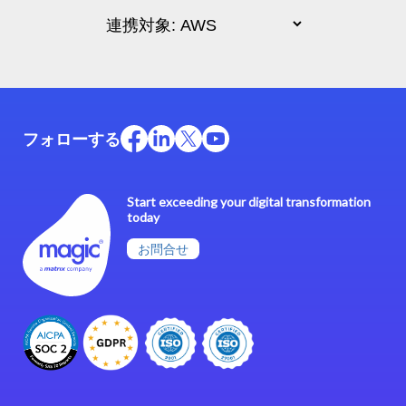
フォローする
Start exceeding your digital transformation
today
お問合せ