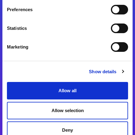
Preferences
Statistics
Magic xpa
Magic xpa製品詳細
Marketing
Magic xpa体験版
Magic xpa Web Client
Show details
Magic xpa関連ソフトウェア
ユーザー登録/ライセンス発行
Allow all
Magic xpi
Allow selection
Magic xpi製品詳細
Magic xpi購入後手続きのご案内
Deny
Magic xpi Cloud Gateway