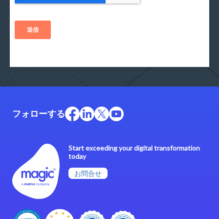
フォローする
Start exceeding your digital transformation
today
お問合せ