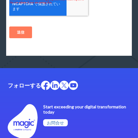
フォローする
Start exceeding your digital transformation
today
お問合せ