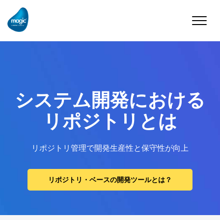
Toggle
naviga
システム開発における
リポジトリとは
リポジトリ管理で開発生産性と保守性が向上
リポジトリ・ベースの開発ツールとは？