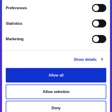
Preferences
Statistics
Magic xpa
Magic xpa製品詳細
Marketing
Magic xpa体験版
Magic xpa Web Client
Show details
Magic xpa関連ソフトウェア
ユーザー登録/ライセンス発行
Allow all
Magic xpi
Allow selection
Magic xpi製品詳細
Magic xpi購入後手続きのご案内
Deny
Magic xpi Cloud Gateway