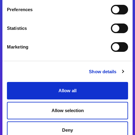
Preferences
Statistics
Magic xpa
Magic xpa製品詳細
Marketing
Magic xpa体験版
Magic xpa Web Client
Show details
Magic xpa関連ソフトウェア
ユーザー登録/ライセンス発行
Allow all
Magic xpi
Allow selection
Magic xpi製品詳細
Magic xpi購入後手続きのご案内
Deny
Magic xpi Cloud Gateway