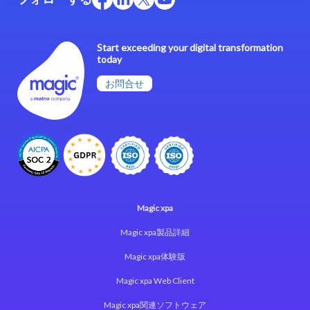
Start exceeding your digital transformation
today
お問合せ
Magic xpa
Magic xpa製品詳細
Magic xpa体験版
Magic xpa Web Client
Magic xpa関連ソフトウェア