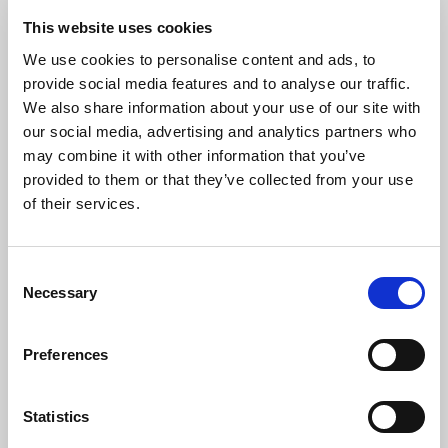
サントリービバレッジ＆フード
ヨーロッパ
This website uses cookies
We use cookies to personalise content and ads, to
provide social media features and to analyse our traffic.
オランジーナ シュウェップスが
We also share information about your use of our site with
求めていたEAI
our social media, advertising and analytics partners who
may combine it with other information that you’ve
provided to them or that they’ve collected from your use
事例の詳細
of their services.
Consent
Necessary
Selection
Preferences
Statistics