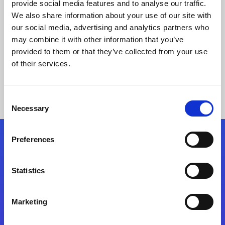
Magic xpi連携プラットフォーム搭載
provide social media features and to analyse our traffic.
Industry 4.0ソリューションを導入
We also share information about your use of our site with
our social media, advertising and analytics partners who
may combine it with other information that you’ve
事例の詳細
provided to them or that they’ve collected from your use
of their services.
Consent
Necessary
Selection
Preferences
フォローする
Statistics
Start exceeding your digital transformation
today
Marketing
お問合せ